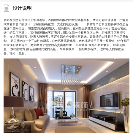
设计说明
倾向在别墅厨房设计上彰显奢华，表面雕饰细腻的中世纪风格橱柜、摩洛哥彩绘玻璃窗、巴洛克
式繁复和奢华的设计、顶级的橱柜配置、先进的电器设施……一切穷尽华贵和优雅的事物都适合
在这个空间出现。 讲别墅厨房面积较大，层高较高，在别墅里的感觉是完全不同于普通住宅的。
这个的客厅不算小，我打破陈旧的客厅布局，用沙发组一个转角坐区出来，脚榻就可以充当转
角，在这里喝喝茶，陪家人聊聊天，客厅生活也会变得丰富起来。背景墙的大理石运用也尽显奢
华。 厨房是比较一个开放性的厨房，白色尽显高贵典雅，米色地砖运用另显一番风情。结合餐厅
的大理石墙面运用，更突出这个别墅的高贵典雅性质。 卧室装修,最好不要太繁杂， 卧室是休
息， 放松的地方,颜色运用现代化的淡色， 简单的线条， 空间井然有序 。这样给人的感觉温
馨。轻松，舒服 。