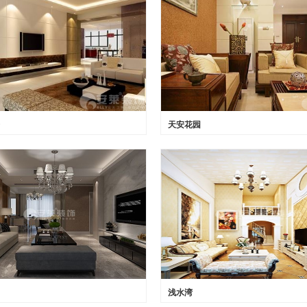
天安花园
浅水湾