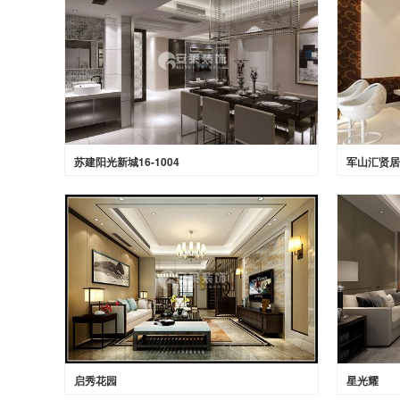
苏建阳光新城16-1004
军山汇贤居
启秀花园
星光耀