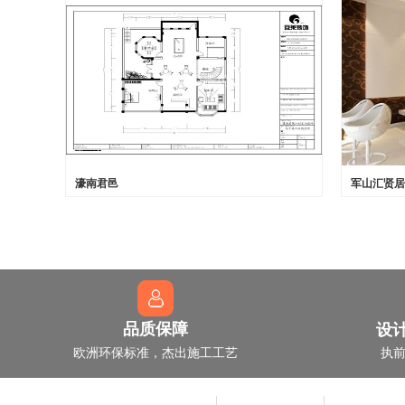
濠南君邑
军山汇贤居
设
品质保障
欧洲环保标准，杰出施工工艺
执