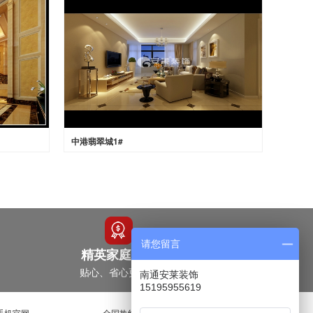
中港翡翠城1#
请您留言
精英家庭之选
贴心、省心更放心
南通安莱装饰
15195955619
手机官网
全国热线