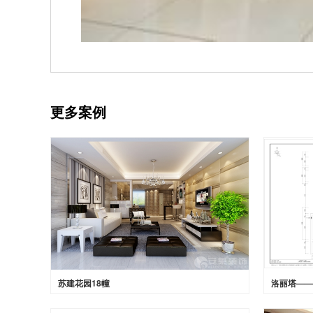
更多案例
苏建花园18幢
洛丽塔——