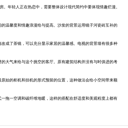
婚房。年轻人正在热恋中，需要整体设计现代简约中要体现情趣烂漫。
间的温馨度和情趣浪漫给与提高。沙发的背景运用镜子河瓷砖互补的
镜改成了茶镜，可以充分显示家居的温馨感。电视的背景墙有很多种
材的大气来给与这个挑空的客厅。原有建筑结构并没有与时俱进的考
最原始的柜机和挂机的形式预留的位置，这种做法会给小空间带来额
式一拖一空调和碳纤维地暖，这样的搭配在舒适度和美观程度上都有