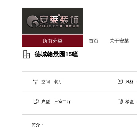
所有分类
首页
关于安莱
德城翰景园15幢
空间：餐厅
风格
户型：三室二厅
楼盘
简介：