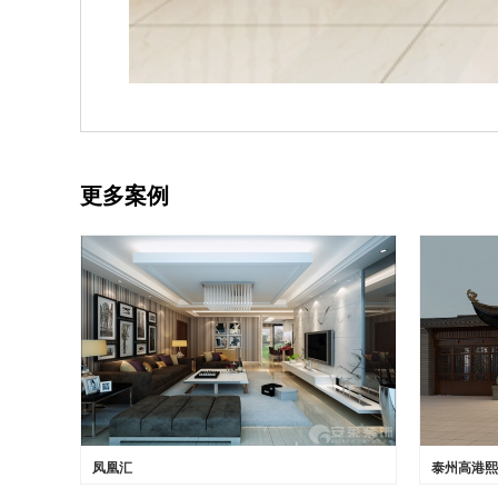
更多案例
凤凰汇
泰州高港熙