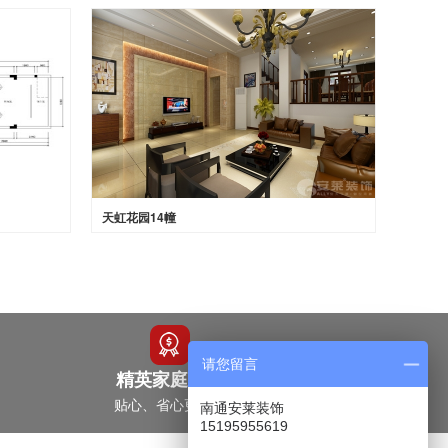
天虹花园14幢
请您留言
精英家庭之选
贴心、省心更放心
南通安莱装饰
15195955619