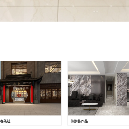
春茶社
侍崇栋作品