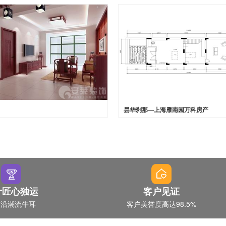
1
昙华刹那—上海雁南园万科房产
计匠心独运
客户见证
前沿潮流牛耳
客户美誉度高达98.5%