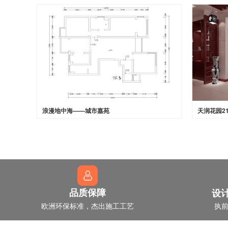
浪漫地中海——城市嘉苑
天润花园2
设
品质保障
欧洲环保标准，杰出施工工艺
执